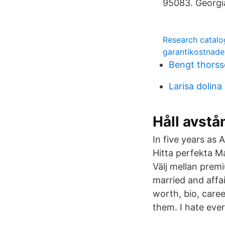
95083. Georgia
Research catalo
garantikostnade
Bengt thorss
Larisa dolina
Håll avstå
In five years as
Hitta perfekta Ma
Välj mellan premi
married and affair
worth, bio, caree
them. I hate eve