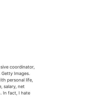
sive coordinator,
s Getty Images.
th personal life,
, salary, net
 In fact, I hate