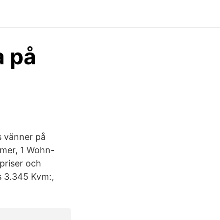
a på
s vänner på
mmer, 1 Wohn-
priser och
is 3.345 Kvm:,