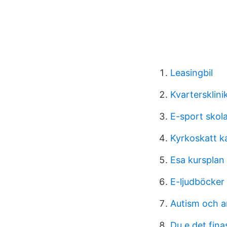
Leasingbil
Kvartersklin
E-sport skol
Kyrkoskatt k
Esa kursplan
E-ljudböcker
Autism och a
Du e det fina