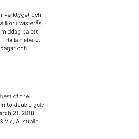
är verktyget och
llkor i västerås.
h middag på ett
x i Halla Heberg.
ardagar och
best of the
m to double gold
arch 21, 2018
Vic, Australia.