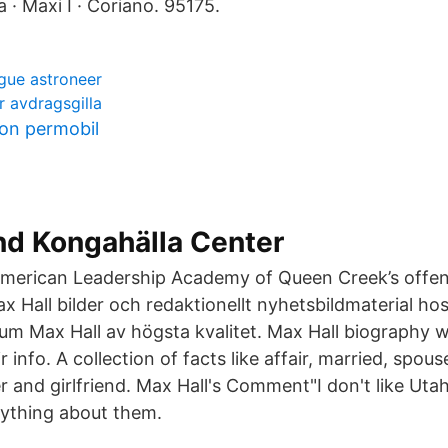
 · Maxi I · Coriano. 95175.
gue astroneer
r avdragsgilla
on permobil
nd Kongahälla Center
 American Leadership Academy of Queen Creek’s offen
x Hall bilder och redaktionellt nyhetsbildmaterial ho
um Max Hall av högsta kvalitet. Max Hall biography wi
 info. A collection of facts like affair, married, spouse
r and girlfriend. Max Hall's Comment"I don't like Utah.
rything about them.