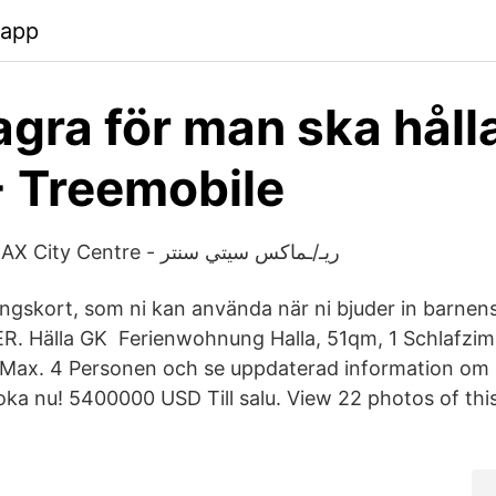
.app
agra för man ska håll
- Treemobile
Halla Zaki – RE/MAX City Centre - ريـ/ـماكس سيتي سنتر
ningskort, som ni kan använda när ni bjuder in barnen
R. Hälla GK Ferienwohnung Halla, 51qm, 1 Schlafzi
 Max. 4 Personen och se uppdaterad information om 
boka nu! 5400000 USD Till salu. View 22 photos of th