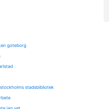
iken goteborg
a
arlstad
 stockholms stadsbibliotek
rbete
ste jag vet