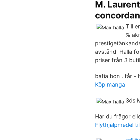
M. Laurent
concordan
Till 
% akr
prestigetänkande
avstånd Halla fo
priser från 3 but
bafia bon . får -
Köp manga
3ds M
Har du frågor ell
Flythjälpmedel til