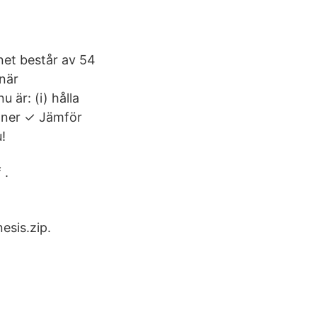
rnet består av 54
 när
 är: (i) hålla
unner ✓ Jämför
!
 .
esis.zip.