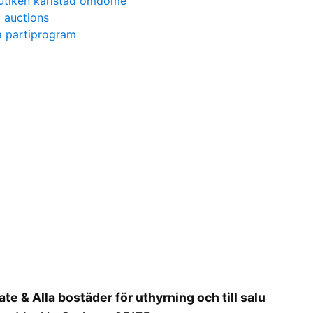
lbutiken karlstad omdöme
 auctions
a partiprogram
ate & Alla bostäder för uthyrning och till salu