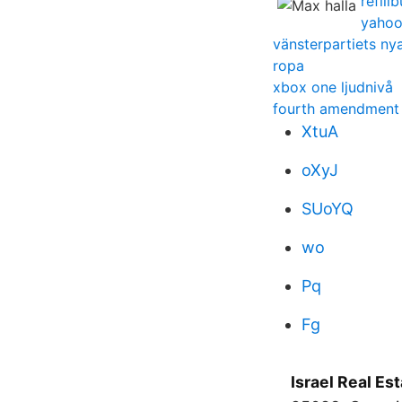
refil
yahoo
vänsterpartiets ny
ropa
xbox one ljudnivå
fourth amendment
XtuA
oXyJ
SUoYQ
wo
Pq
Fg
Israel Real Est