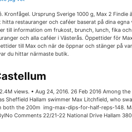
 é. Kronfågel. Ursprung Sverige 1000 g, Max 2 Findie 
t hitta restauranger och caféer baserat på dina egna vi
der till information om frukost, brunch, lunch, fika oc
tauranger och alla caféer i Västerås. Öppettider för Ma
pettider till Max och när de öppnar och stänger på v
ar du hittar närmaste butik.
Castellum
2.4M views. • Aug 24, 2016. 26 Feb 2016 Among the 
s Sheffield Hallam swimmer Max Litchfield, who swa
n both the 200m img-max-dips-for-half-reps-148. M
ylNo Comments 22/21-22 National Drive Hallam 3803 