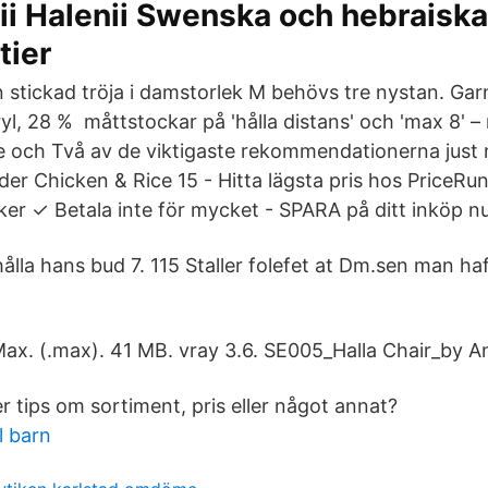
ii Halenii Swenska och hebraiska
tier
en stickad tröja i damstorlek M behövs tre nystan. Ga
yl, 28 % måttstockar på 'hålla distans' och 'max 8' –
 och Två av de viktigaste rekommendationerna just nu
der Chicken & Rice 15 - Hitta lägsta pris hos PriceR
iker ✓ Betala inte för mycket - SPARA på ditt inköp nu
 hålla hans bud 7. 115 Staller folefet at Dm.sen man haf
ax. (.max). 41 MB. vray 3.6. SE005_Halla Chair_by An
er tips om sortiment, pris eller något annat?
l barn