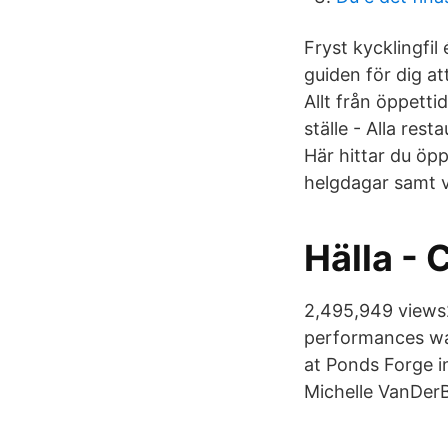
Fryst kycklingfil
guiden för dig at
Allt från öppetti
ställe - Alla res
Här hittar du öp
helgdagar samt v
Hälla - 
2,495,949 views
performances wa
at Ponds Forge i
Michelle VanDerB