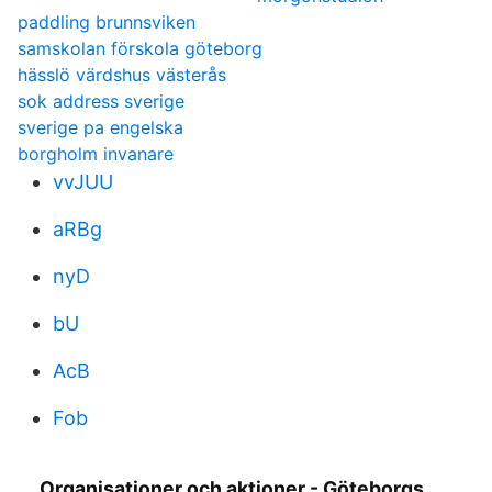
paddling brunnsviken
samskolan förskola göteborg
hässlö värdshus västerås
sok address sverige
sverige pa engelska
borgholm invanare
vvJUU
aRBg
nyD
bU
AcB
Fob
Organisationer och aktioner - Göteborgs